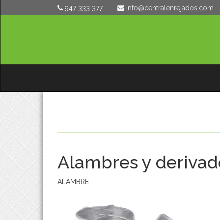
947 333 377
moc.sodajernelartnec@ofni
Alambres y derivad
ALAMBRE