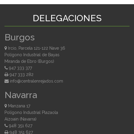
DELEGACIONES
Burgos
Ircio, Parcela 121-122 Nave 36
Polígono Industrial de Bayas
Miranda de Ebro (Burgos)
947 333 377
947 333 282
moc.sodajernelartnec@ofni
Navarra
Manzana 17
Polígono Industrial Plazaola
Aizoain (Navarra)
948 351 627
948 351 627