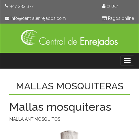
947 333 377
Entrar
moc.sodajernelartnec@ofni
Pagos online
Toggl
naviga
MALLAS MOSQUITERAS
Mallas mosquiteras
MALLA ANTIMOSQUITOS