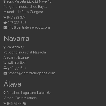
Ircio, Parcela 121-122 Nave 36
Polígono Industrial de Bayas
Miranda de Ebro (Burgos)
947 333 377
947 333 282
moc.sodajernelartnec@ofni
Navarra
Manzana 17
Polígono Industrial Plazaola
Aizoain (Navarra)
948 351 627
948 351 627
moc.sodajernelartnec@arravan
Álava
Portal de Legutiano Kalea, 62
Vitoria-Gasteiz (Araba)
945 25 44 15