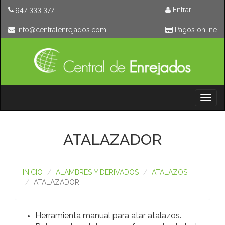
947 333 377
Entrar
moc.sodajernelartnec@ofni
Pagos online
Toggl
naviga
ATALAZADOR
INICIO
ALAMBRES Y DERIVADOS
ATALAZOS
ATALAZADOR
Herramienta manual para atar atalazos.