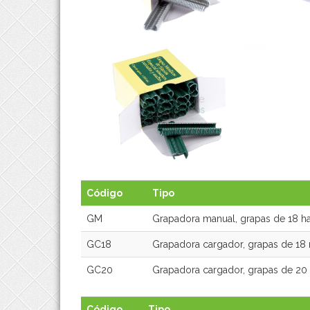
GRAPAS FIJACION ALAMBRE
GRAPAS FIJACION ALAMBRE
Código
Tipo
GM
Grapadora manual, grapas de 18 h
GC18
Grapadora cargador, grapas de 1
GC20
Grapadora cargador, grapas de 2
Código
Tipo