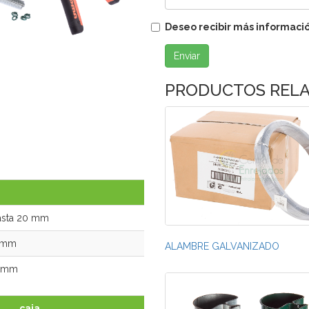
Deseo recibir más informaci
Enviar
GRAPAS FIJACION ALAMBRE
PRODUCTOS REL
asta 20 mm
8 mm
ALAMBRE GALVANIZADO
0 mm
caja