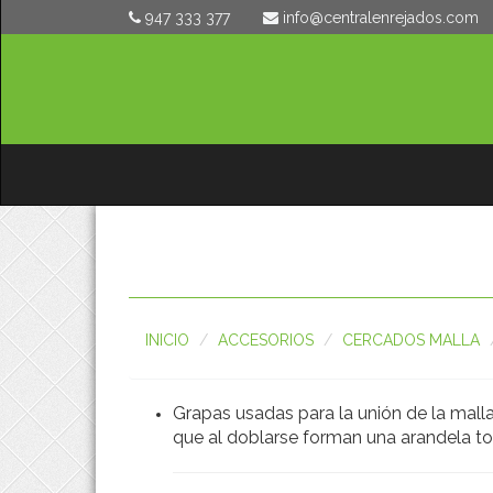
947 333 377
moc.sodajernelartnec@ofni
INICIO
ACCESORIOS
CERCADOS MALLA
Grapas usadas para la unión de la mall
que al doblarse forman una arandela to