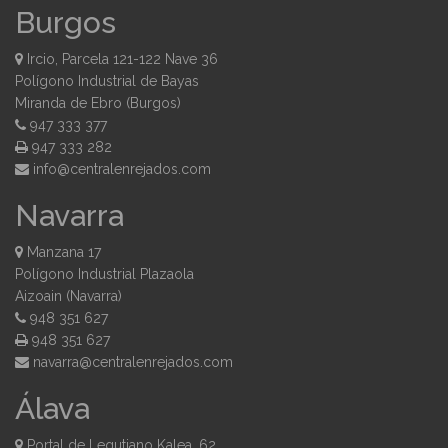
Burgos
Ircio, Parcela 121-122 Nave 36
Polígono Industrial de Bayas
Miranda de Ebro (Burgos)
947 333 377
947 333 282
moc.sodajernelartnec@ofni
Navarra
Manzana 17
Polígono Industrial Plazaola
Aizoain (Navarra)
948 351 627
948 351 627
moc.sodajernelartnec@arravan
Álava
Portal de Legutiano Kalea, 62