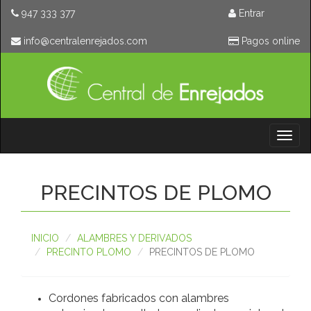
947 333 377
Entrar
moc.sodajernelartnec@ofni
Pagos online
Toggl
naviga
PRECINTOS DE PLOMO
INICIO
ALAMBRES Y DERIVADOS
PRECINTO PLOMO
PRECINTOS DE PLOMO
Cordones fabricados con alambres