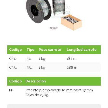
PRECINTOS DE PLOMO
Código
Tipo
Peso carrete
Longitud carrete
C311
311
1 kg
182 m
C351
351
1 kg
286 m
Código
Descripción
PP
Precinto plomo desde 10 mm hasta 17 mm.
Cajas de 25 kg.