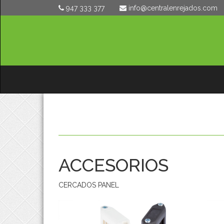
947 333 377
moc.sodajernelartnec@ofni
ACCESORIOS
CERCADOS PANEL