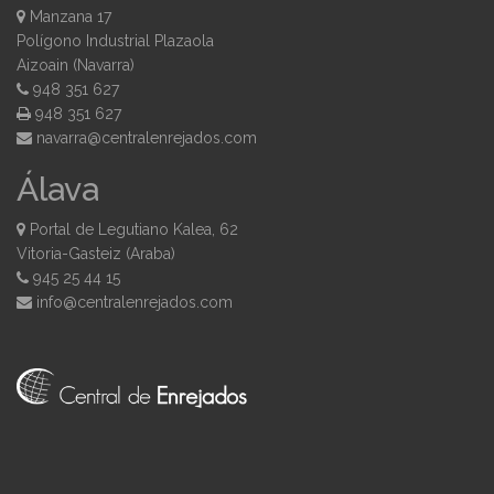
Manzana 17
Polígono Industrial Plazaola
Aizoain (Navarra)
948 351 627
948 351 627
moc.sodajernelartnec@arravan
Álava
Portal de Legutiano Kalea, 62
Vitoria-Gasteiz (Araba)
945 25 44 15
moc.sodajernelartnec@ofni