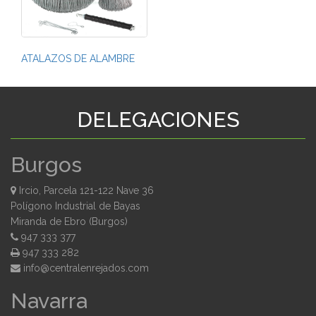
ATALAZOS DE ALAMBRE
DELEGACIONES
Burgos
Ircio, Parcela 121-122 Nave 36
Polígono Industrial de Bayas
Miranda de Ebro (Burgos)
947 333 377
947 333 282
moc.sodajernelartnec@ofni
Navarra