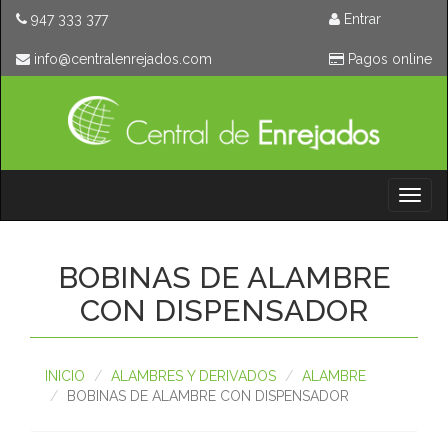
947 333 377
Entrar
moc.sodajernelartnec@ofni
Pagos online
Toggl
naviga
BOBINAS DE ALAMBRE
CON DISPENSADOR
INICIO
ALAMBRES Y DERIVADOS
ALAMBRE
BOBINAS DE ALAMBRE CON DISPENSADOR