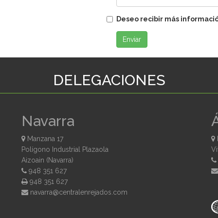
Deseo recibir más informaci
Enviar
DELEGACIONES
Navarra
Manzana 17
Polígono Industrial Plazaola
Vi
Aizoain (Navarra)
948 351 627
948 351 627
moc.sodajernelartnec@arravan