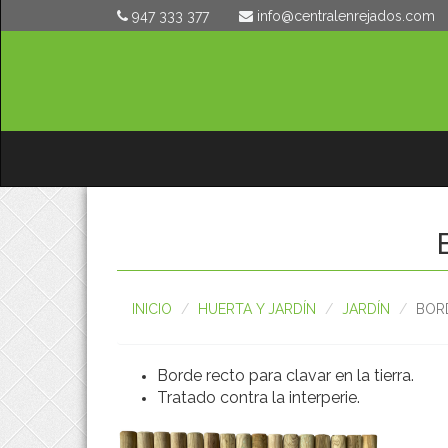
947 333 377
moc.sodajernelartnec@ofni
INICIO
HUERTA Y JARDÍN
JARDÍN
BORD
Borde recto para clavar en la tierra.
Tratado contra la interperie.