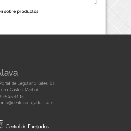
ón sobre productos
Álava
Portal de Legutiano Kalea, 62
toria-Gasteiz (Araba)
945 25 44 15
moc.sodajernelartnec@ofni