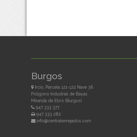
Burgos
Ircio, Parcela 121-122 Nave 36
Polígono Industrial de Bayas
Miranda de Ebro (Burgos)
947 333 377
947 333 282
moc.sodajernelartnec@ofni