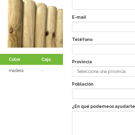
E-mail
Teléfono
BORDER PANEL FIXED VERTICAL
Color
Caja
Provincia
madera
-
Población
¿En qué podemeos ayudarte