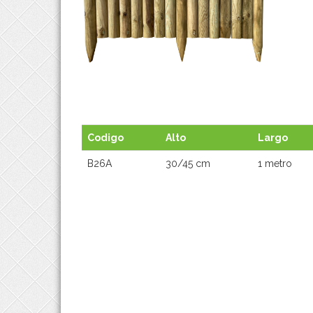
BORDER PANEL FIXED VERTICAL
Codigo
Alto
Largo
B26A
30/45 cm
1 metro