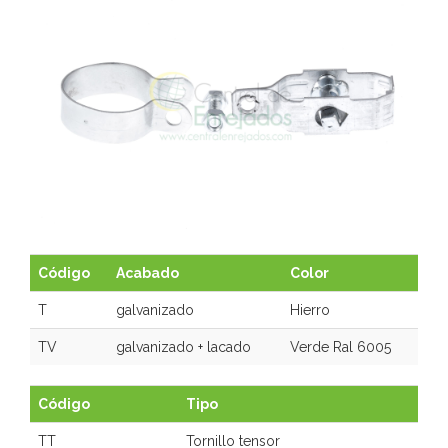
TENSORES ALAMBRE
TENSORES ALAMBRE
Código
Acabado
Color
T
galvanizado
Hierro
TV
galvanizado + lacado
Verde Ral 6005
Código
Tipo
TT
Tornillo tensor