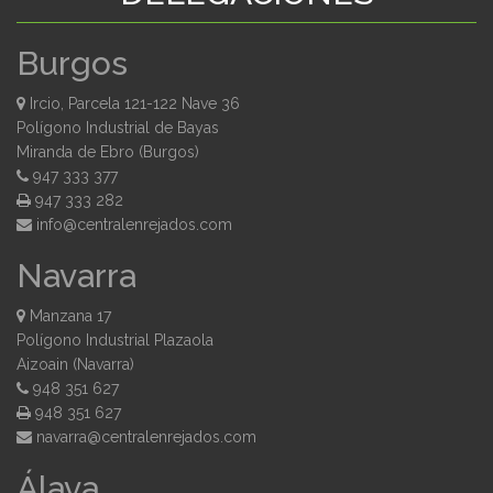
Burgos
Ircio, Parcela 121-122 Nave 36
Polígono Industrial de Bayas
Miranda de Ebro (Burgos)
947 333 377
947 333 282
moc.sodajernelartnec@ofni
Navarra
Manzana 17
Polígono Industrial Plazaola
Aizoain (Navarra)
948 351 627
948 351 627
moc.sodajernelartnec@arravan
Álava