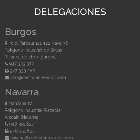
DELEGACIONES
Burgos
Ircio, Parcela 121-122 Nave 36
Polígono Industrial de Bayas
Miranda de Ebro (Burgos)
947 333 377
947 333 282
moc.sodajernelartnec@ofni
Navarra
Manzana 17
Polígono Industrial Plazaola
Aizoain (Navarra)
948 351 627
948 351 627
moc.sodajernelartnec@arravan