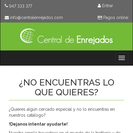
947 333 377
Entrar
moc.sodajernelartnec@ofni
Pagos online
Toggl
naviga
¿NO ENCUENTRAS LO
QUE QUIERES?
¿Quieres algún cercado especial y no lo encuentras en
nuestros catálogo?
!Dejanos intentar ayudarte!